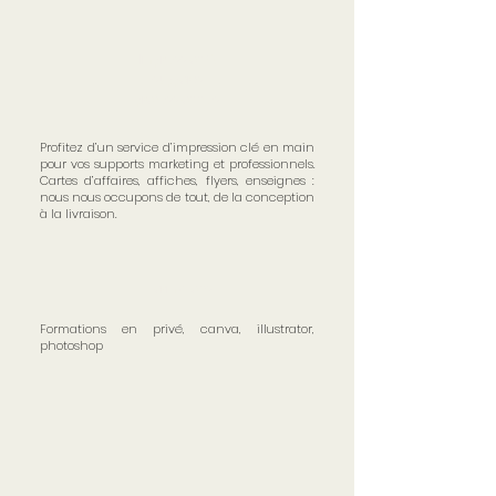
Impression &
supports
professionnels
Profitez d’un service d’impression clé en main
pour vos supports marketing et professionnels.
Cartes d’affaires, affiches, flyers, enseignes :
nous nous occupons de tout, de la conception
à la livraison.
Formations
Formations en privé, canva, illustrator,
photoshop