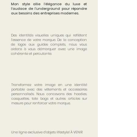
Mon style allie l’élégance du luxe et
l’audace de l’underground pour répondre
aux besoins des entreprises modernes.
Identité visuelle &
branding
Des identités visuelles uniques qui reflètent
l’essence de votre marque. De la conception
de logos aux guides complets, nous vous
aidons à vous démarquer avec une image
cohérente et percutante.
Merchandising &
textile
Transformez votre image en une identité
portable avec des vêtements et accessoires
personnalisés. Nous concevons des hoodies,
casquettes, tote bags et autres articles sur
mesure pour renforcer votre marque.
Collection privée
Une ligne exclusive d’objets lifestyle! À VENIR