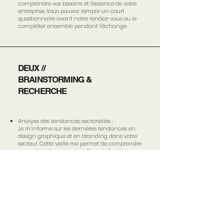
comprendre vos besoins et l'essence de votre
entreprise. Vous pouvez remplir un court
questionnaire avant notre rendez-vous ou le
compléter ensemble pendant l'échange.
DEUX //
BRAINSTORMING &
RECHERCHE
Analyse des tendances sectorielles :
Je m’informe sur les dernières tendances en
design graphique et en branding dans votre
secteur. Cette veille me permet de comprendre
ce qui fonctionne aujourd’hui et d’anticiper
les évolutions pour créer une identité qui reste
moderne et pertinente.
Définition de votre positionnement :
En combinant ces analyses, je définis une
direction artistique claire et différenciante qui
reflète fidèlement l’essence de votre marque et
parle directement à votre audience.